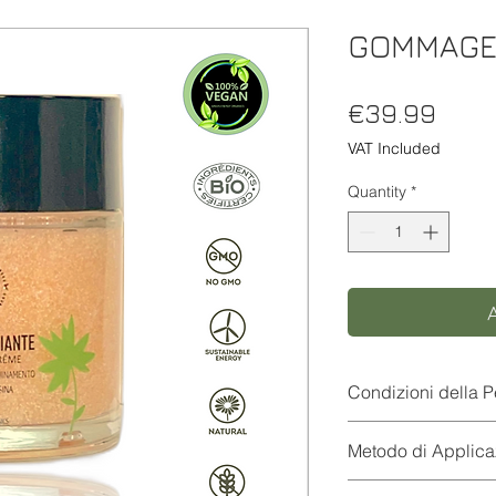
GOMMAGE 
Pric
€39.99
VAT Included
Quantity
*
Condizioni della P
Consigliato a tutti i ti
Metodo di Applica
Applicare il Gommage