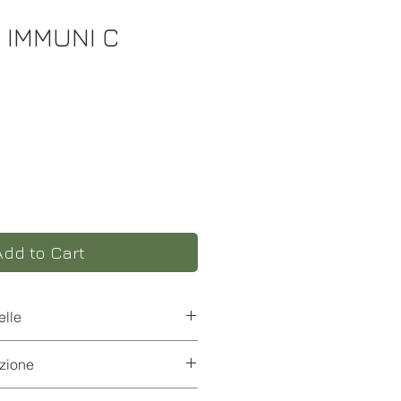
IMMUNI C
e
Add to Cart
elle
pi di pelle
zione
 sulla pelle del Viso/Collo