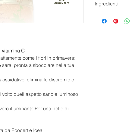
Ingredienti
detersa come se fo
1 minuto quindi gom
INGREDIENTI / INGRE
ascendenti, evitando 
In seguito,sciacquar
Vegan
abbondantemente con
Dermatologically tes
Il Gommage è perfett
PAO 12 months
all’applicazione suc
Expiry Date 3 years
trattamento.
i vitamina C
Si utilizza 2/3 volte
attamente come i fiori in primavera:
Terminare con l’appli
sarai pronta a sbocciare nella tua
Green Energy.
 ossidativo, elimina le discromie e
l volto quell'aspetto sano e luminoso
ero illuminante.Per una pelle di
ta da Ecocert e Icea