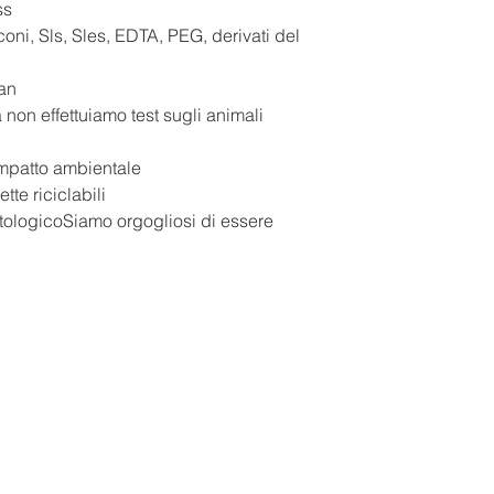
ss
ni, Sls, Sles, EDTA, PEG, derivati del
an
n effettuiamo test sugli animali
impatto ambientale
te riciclabili
tologicoSiamo orgogliosi di essere