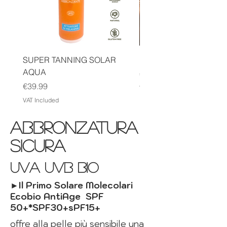
SUPER TANNING SOLAR
HUILE SOLAIRE ECOL
AQUA
Price
€39.99
Price
€39.99
VAT Included
VAT Included
abbronzatura
sicura
uva uvb bio
►
Il Primo Solare Molecolari
Ecobio AntiAge
SPF
50+*SPF30+sPF15+
offre alla pelle più sensibile una