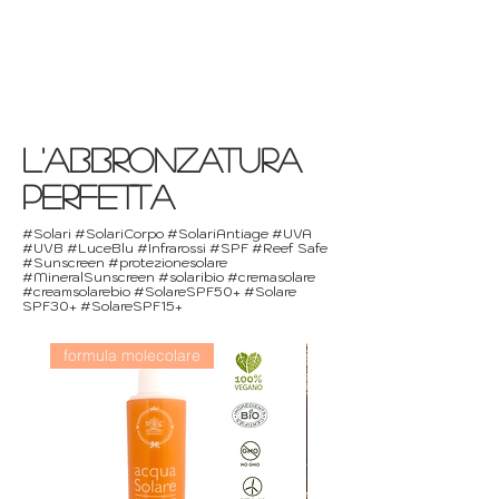
l'abbronzatura
PERFETTA
#Solari #SolariCorpo #SolariAntiage #UVA
#UVB #LuceBlu #Infrarossi #SPF #Reef Safe
#Sunscreen #protezionesolare
#MineralSunscreen #solaribio #cremasolare
#creamsolarebio #SolareSPF50+ #Solare
SPF30+ #SolareSPF15+
formula molecolare