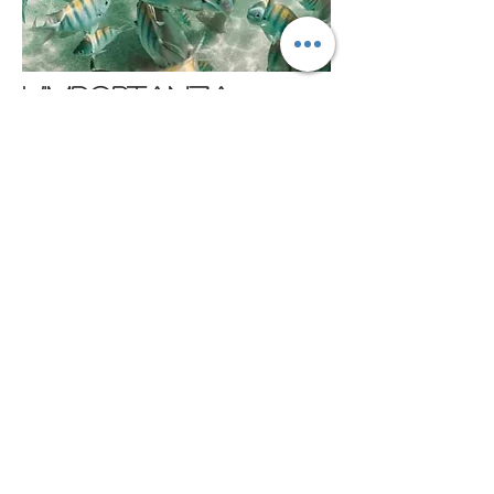
l’importanza
della protezione
Tutelare l’Ambiente Marino è
Basic,
i filtri solari fisici sono
ecocompatibili, proteggano la
nostra cute dai possibili danni dei
raggi.
Le Creme Solari non sono
Tutte Uguali,
a cominciare dal tipo di filtri
utilizzato,
che si suddivide in due grandi
categorie: chimici (oppure
organici) e fisici (inorganici)