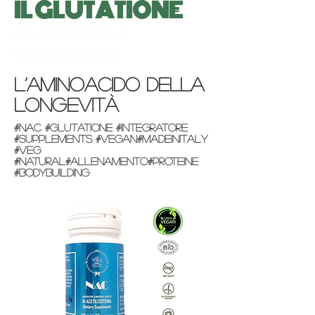
IL GLUTATIONE
LA MOLECOLA
MIRACOLOSA
L’aminoacido della
longevità
#nac #glutatione #integratore
#supplements #vegan#madeinitaly
#veg
#natural#allenamento#proteine
#bodybuilding