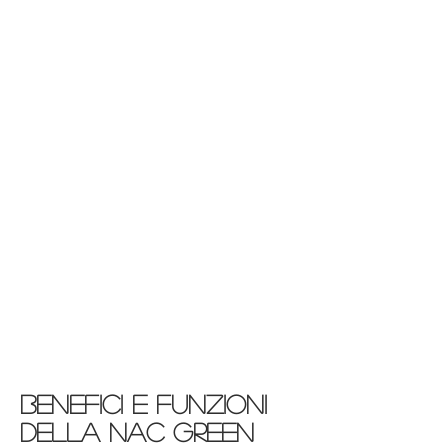
responsible for numerous biological
actions
:
►Involved in the detoxification of
toxic substances such as drugs, toxins,
food additives ...
►Prevents aging
► has a great detoxifying capacity
►modulates the immune response
►Fights paracetamol poisoning
► beneficial in oxidative stress
►helps our liver detoxify
► maintains the iron bound of
hemoglobin in a reduced state avoiding
the formation of oxidized hemoglobin
(methemoglobin) no longer able to bind
and transport oxygen to the tissues
benefici e funzioni
delLA NAC GREEN