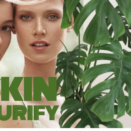
KIN
URIFY