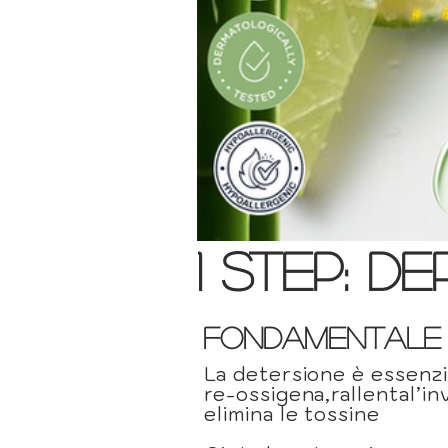
1 step: 
FONDAMENTALE
La detersione è essenzi
re-ossigena,rallental’i
elimina le tossine