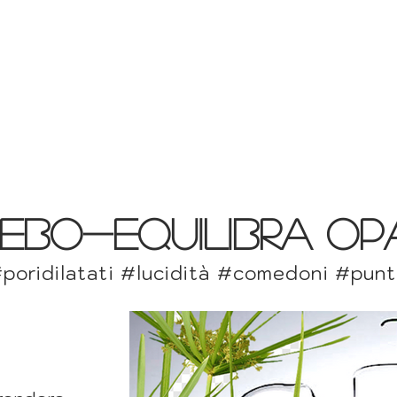
Quick View
ebo-equilibra op
oridilatati #lucidità #comedoni #puntin