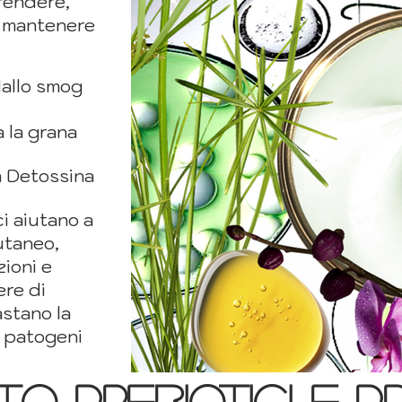
rendere,
r mantenere
dallo smog
a la grana
a Detossina
ci aiutano a
cutaneo,
ioni e
ere di
stano la
i patogeni
O PREBIOTICI E PR