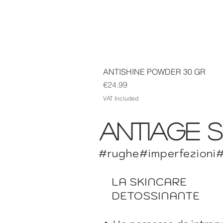
ANTISHINE POWDER 30 GR
Price
€24.99
VAT Included
antiage s
#rughe#imperfezioni#p
LA SKINCARE
DETOSSINANTE