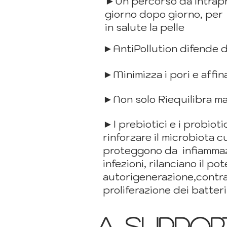
►Un percorso da intrap
giorno dopo giorno, pe
in salute la pelle
►AntiPollution difende 
►Minimizza i pori e affin
►Non solo Riequilibra m
►I prebiotici e i probioti
rinforzare il microbiota 
proteggono da infiammaz
infezioni, rilanciano il pot
autorigenerazione,contra
proliferazione
dei batter
a SUPPORT